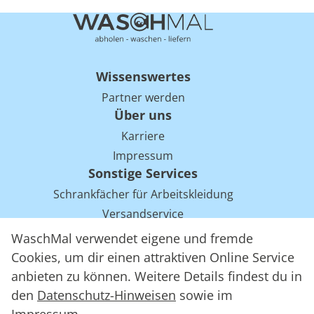
Wissenswertes
Partner werden
Über uns
Karriere
Impressum
Sonstige Services
Schrankfächer für Arbeitskleidung
Versandservice
Einsparpotentiale für Mietwäsche bei Arbeitskleidung
WaschMal verwendet eigene und fremde
Arbeitskleidung Tracking mit RFID
Cookies, um dir einen attraktiven Online Service
anbieten zu können. Weitere Details findest du in
den
Datenschutz-Hinweisen
sowie im
WaschMal GmbH 2016 – 2026