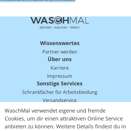
Wissenswertes
Partner werden
Über uns
Karriere
Impressum
Sonstige Services
Schrankfächer für Arbeitskleidung
Versandservice
Einsparpotentiale für Mietwäsche bei Arbeitskleidung
WaschMal verwendet eigene und fremde
Arbeitskleidung Tracking mit RFID
Cookies, um dir einen attraktiven Online Service
anbieten zu können. Weitere Details findest du in