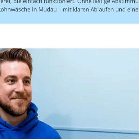
ei, die einfach funktioniert. Ohne lästige Abstimm
Lohnwäsche in Mudau – mit klaren Abläufen und eine