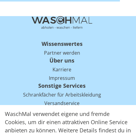
Wissenswertes
Partner werden
Über uns
Karriere
Impressum
Sonstige Services
Schrankfächer für Arbeitskleidung
Versandservice
Einsparpotentiale für Mietwäsche bei Arbeitskleidung
WaschMal verwendet eigene und fremde
Arbeitskleidung Tracking mit RFID
Cookies, um dir einen attraktiven Online Service
anbieten zu können. Weitere Details findest du in