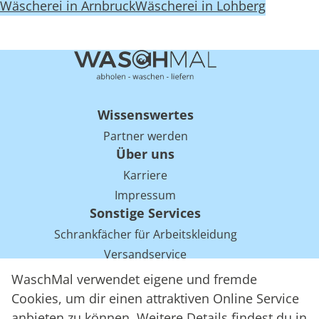
Wäscherei in Arnbruck
Wäscherei in Lohberg
Wissenswertes
Partner werden
Über uns
Karriere
Impressum
Sonstige Services
Schrankfächer für Arbeitskleidung
Versandservice
Einsparpotentiale für Mietwäsche bei Arbeitskleidung
WaschMal verwendet eigene und fremde
Arbeitskleidung Tracking mit RFID
Cookies, um dir einen attraktiven Online Service
anbieten zu können. Weitere Details findest du in