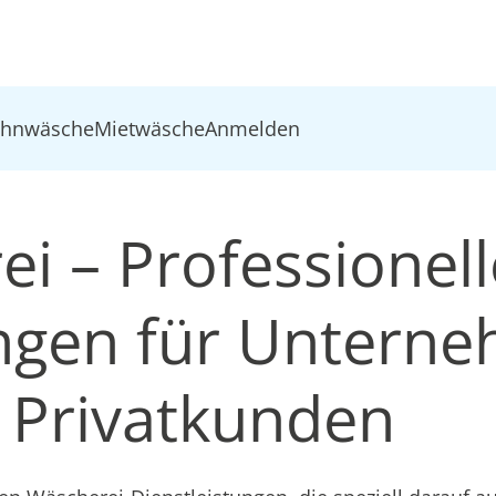
ohnwäsche
Mietwäsche
Anmelden
i – Professionell
ungen für Untern
 Privatkunden