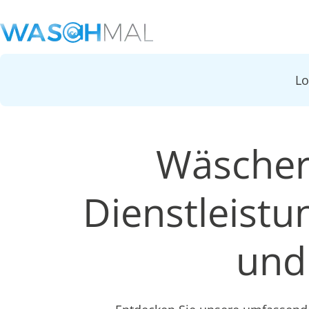
L
Wäschere
Dienstleist
und