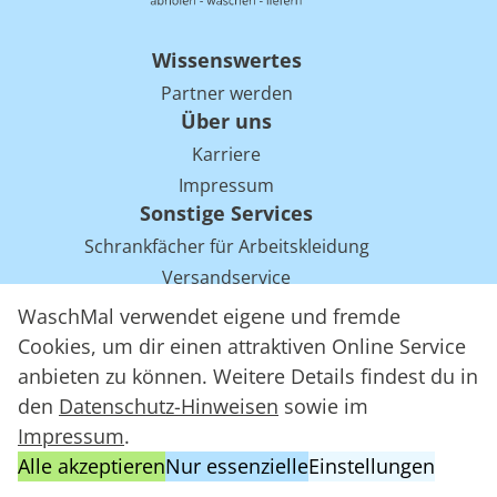
Wissenswertes
Partner werden
Über uns
Karriere
Impressum
Sonstige Services
Schrankfächer für Arbeitskleidung
Versandservice
Einsparpotentiale für Mietwäsche bei Arbeitskleidung
WaschMal verwendet eigene und fremde
Arbeitskleidung Tracking mit RFID
Cookies, um dir einen attraktiven Online Service
anbieten zu können. Weitere Details findest du in
den
Datenschutz-Hinweisen
sowie im
WaschMal GmbH 2016 – 2026
Impressum
.
Datenschutz
Alle akzeptieren
Nur essenzielle
Einstellungen
Allgemeine Geschäftsbedingungen