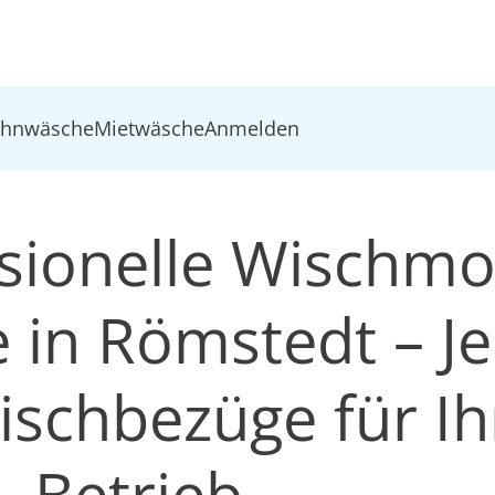
ohnwäsche
Mietwäsche
Anmelden
sionelle Wischm
 in Römstedt – Je
ischbezüge für Ih
Betrieb