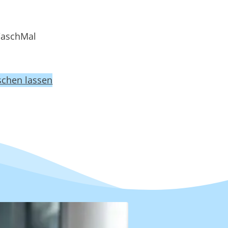
WaschMal
chen lassen