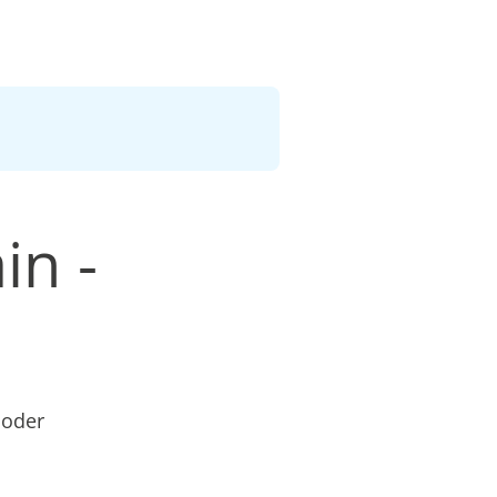
in -
n
 oder