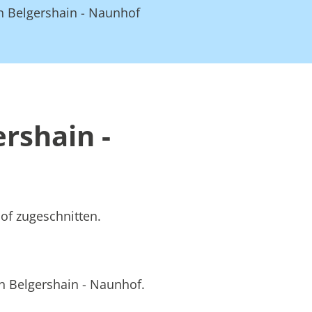
n Belgershain - Naunhof
rshain -
hof zugeschnitten.
in Belgershain - Naunhof.