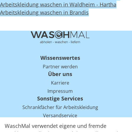
Arbeitskleidung waschen in Waldheim - Hartha
Arbeitskleidung waschen in Brandis
Wissenswertes
Partner werden
Über uns
Karriere
Impressum
Sonstige Services
Schrankfächer für Arbeitskleidung
Versandservice
Einsparpotentiale für Mietwäsche bei Arbeitskleidung
WaschMal verwendet eigene und fremde