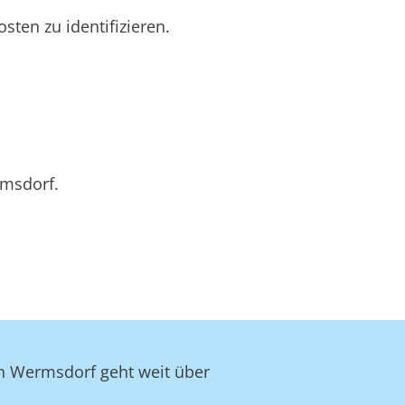
ten zu identifizieren.
rmsdorf.
in Wermsdorf geht weit über