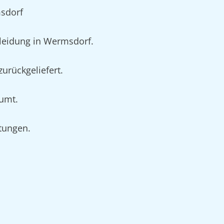
msdorf
leidung in Wermsdorf.
urückgeliefert.
äumt.
rtungen.