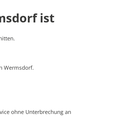
sdorf ist
itten.
 in Wermsdorf.
rvice ohne Unterbrechung an