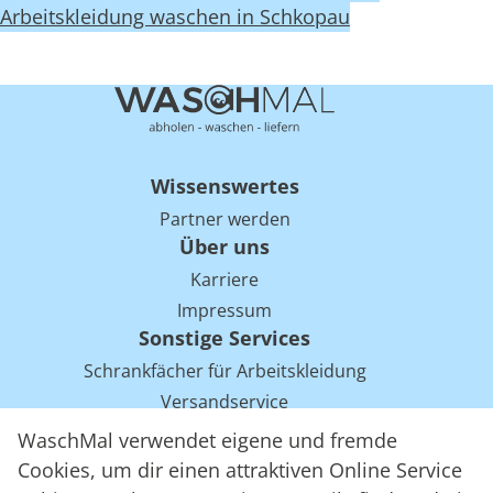
Arbeitskleidung waschen in Schkopau
Wissenswertes
Partner werden
Über uns
Karriere
Impressum
Sonstige Services
Schrankfächer für Arbeitskleidung
Versandservice
Einsparpotentiale für Mietwäsche bei Arbeitskleidung
WaschMal verwendet eigene und fremde
Arbeitskleidung Tracking mit RFID
Cookies, um dir einen attraktiven Online Service