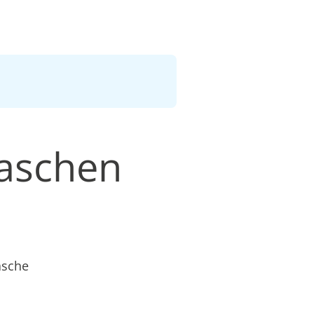
waschen
äsche