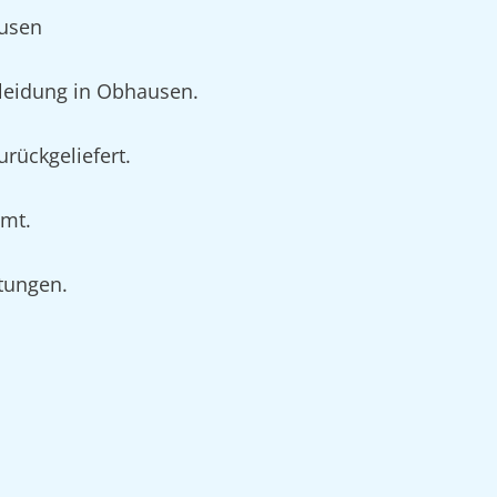
ausen
leidung in Obhausen.
rückgeliefert.
umt.
rtungen.