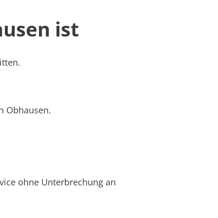
usen ist
tten.
 in Obhausen.
rvice ohne Unterbrechung an