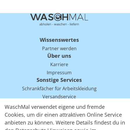
Wissenswertes
Partner werden
Über uns
Karriere
Impressum
Sonstige Services
Schrankfächer für Arbeitskleidung
Versandservice
Einsparpotentiale für Mietwäsche bei Arbeitskleidung
WaschMal verwendet eigene und fremde
Arbeitskleidung Tracking mit RFID
Cookies, um dir einen attraktiven Online Service
anbieten zu können. Weitere Details findest du in