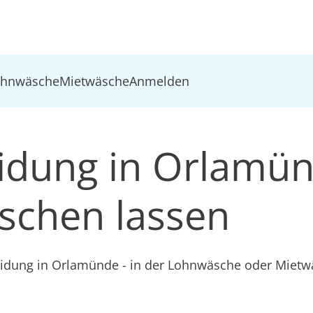
ohnwäsche
Mietwäsche
Anmelden
eidung in Orlamü
schen lassen
leidung in Orlamünde - in der Lohnwäsche oder Miet