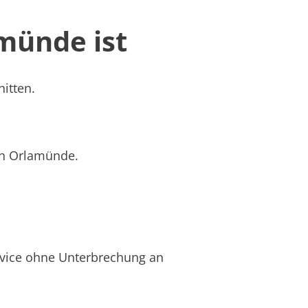
münde ist
itten.
 in Orlamünde.
rvice ohne Unterbrechung an