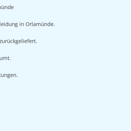
amünde
leidung in Orlamünde.
urückgeliefert.
äumt.
rtungen.