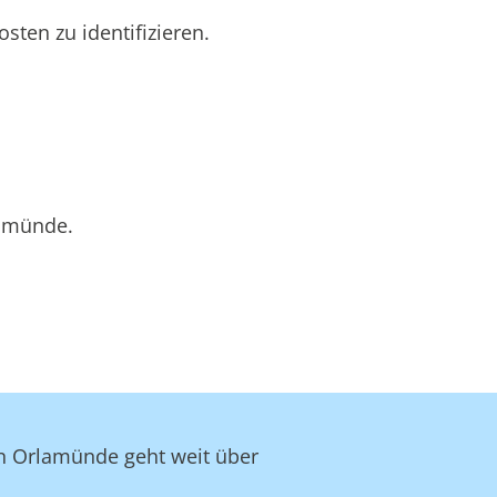
ten zu identifizieren.
lamünde.
 in Orlamünde geht weit über