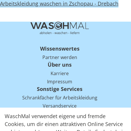
Arbeitskleidung waschen in Zschopau - Drebach
Wissenswertes
Partner werden
Über uns
Karriere
Impressum
Sonstige Services
Schrankfächer für Arbeitskleidung
Versandservice
Einsparpotentiale für Mietwäsche bei Arbeitskleidung
WaschMal verwendet eigene und fremde
Arbeitskleidung Tracking mit RFID
Cookies, um dir einen attraktiven Online Service