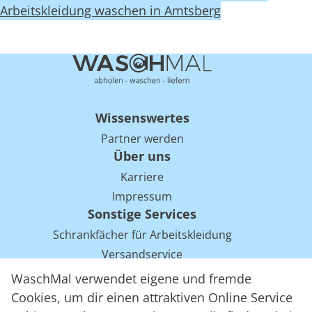
Arbeitskleidung waschen in Amtsberg
Wissenswertes
Partner werden
Über uns
Karriere
Impressum
Sonstige Services
Schrankfächer für Arbeitskleidung
Versandservice
Einsparpotentiale für Mietwäsche bei Arbeitskleidung
WaschMal verwendet eigene und fremde
Arbeitskleidung Tracking mit RFID
Cookies, um dir einen attraktiven Online Service