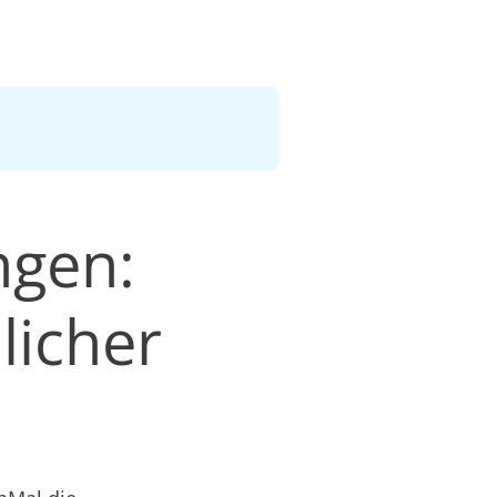
ngen:
licher