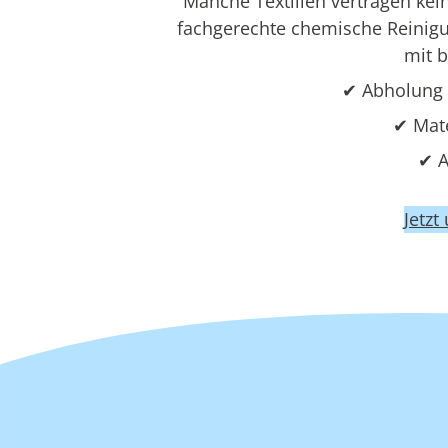
Manche Textilien vertragen ke
fachgerechte chemische Reinigun
mit 
✔ Abholung 
✔ Mat
✔ A
Jetzt