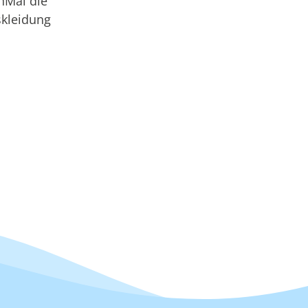
hMal die
skleidung