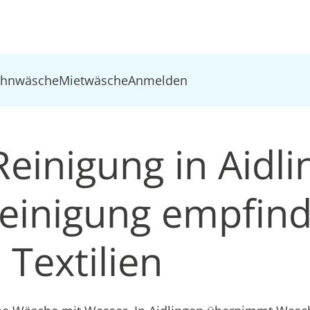
ohnwäsche
Mietwäsche
Anmelden
einigung in Aidli
inigung empfind
Textilien