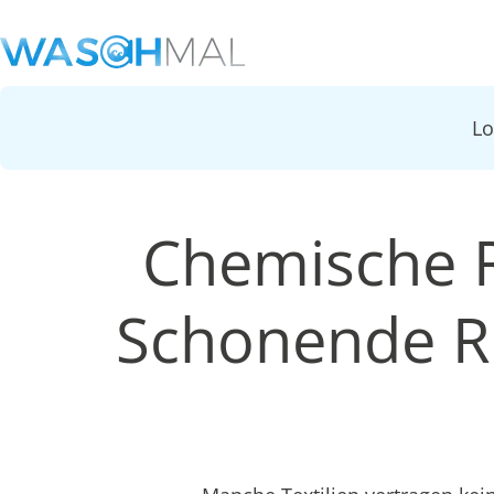
L
Chemische R
Schonende Re