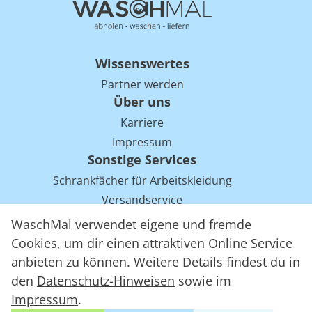
Wissenswertes
Partner werden
Über uns
Karriere
Impressum
Sonstige Services
Schrankfächer für Arbeitskleidung
Versandservice
Einsparpotentiale für Mietwäsche bei Arbeitskleidung
WaschMal verwendet eigene und fremde
Arbeitskleidung Tracking mit RFID
Cookies, um dir einen attraktiven Online Service
anbieten zu können. Weitere Details findest du in
den
Datenschutz-Hinweisen
sowie im
WaschMal GmbH 2016 – 2026
Impressum
.
Datenschutz