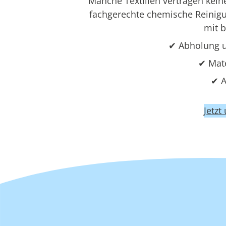
Manche Textilien vertragen kei
fachgerechte chemische Reinigun
mit 
✔ Abholung u
✔ Mat
✔ A
Jetzt