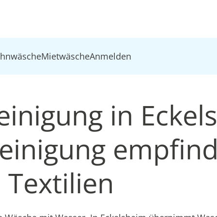
ohnwäsche
Mietwäsche
Anmelden
inigung in Eckel
inigung empfind
Textilien