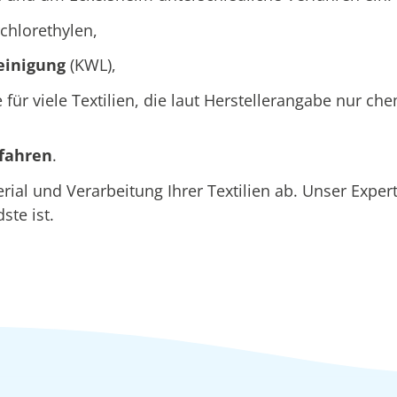
chlorethylen,
einigung
(KWL),
e für viele Textilien, die laut Herstellerangabe nur c
rfahren
.
al und Verarbeitung Ihrer Textilien ab. Unser Exper
ste ist.