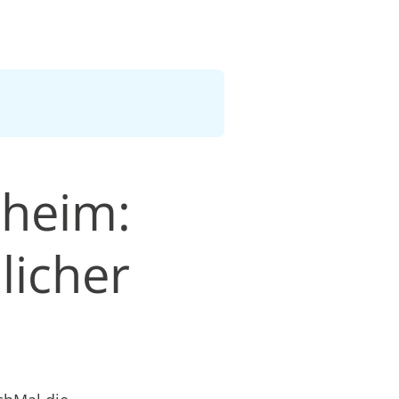
sheim:
licher