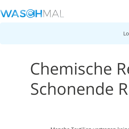
L
Chemische Re
Schonende Re