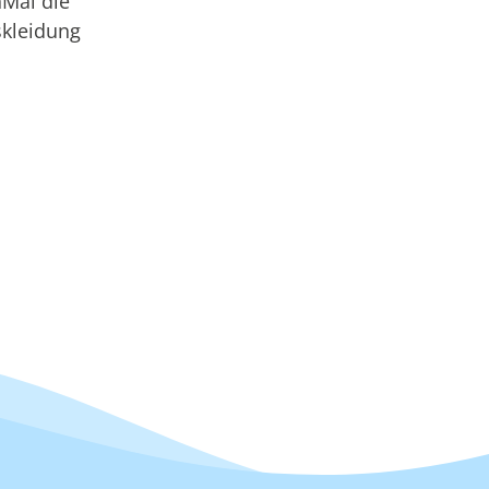
hMal die
skleidung