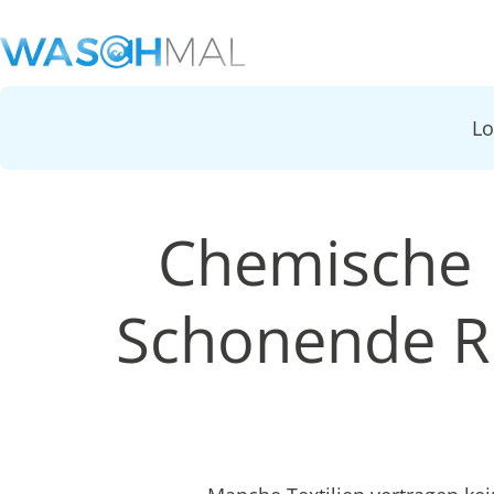
L
Chemische 
Schonende Re