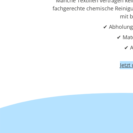
Manche Textilien vertragen k
fachgerechte chemische Reinigun
mit 
✔ Abholung
✔ Mat
✔ A
Jetzt