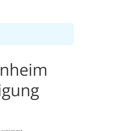
enheim
igung