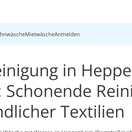
ohnwäsche
Mietwäsche
Anmelden
inigung in Hepp
): Schonende Rein
dlicher Textilien