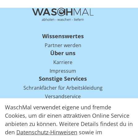
Wissenswertes
Partner werden
Über uns
Karriere
Impressum
Sonstige Services
Schrankfächer für Arbeitskleidung
Versandservice
Einsparpotentiale für Mietwäsche bei Arbeitskleidung
WaschMal verwendet eigene und fremde
Arbeitskleidung Tracking mit RFID
Cookies, um dir einen attraktiven Online Service
anbieten zu können. Weitere Details findest du in
den
Datenschutz-Hinweisen
sowie im
WaschMal GmbH 2016 – 2026