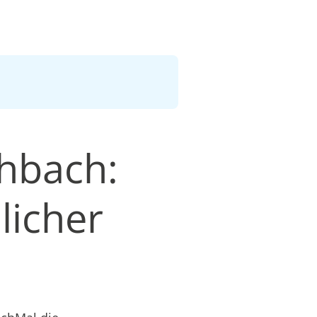
hbach:
licher