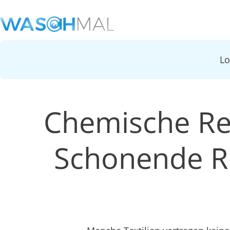
L
Chemische Re
Schonende Re