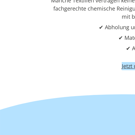
Manche Textilien vertragen kei
fachgerechte chemische Reinigun
mit 
✔ Abholung u
✔ Mat
✔ A
Jetzt