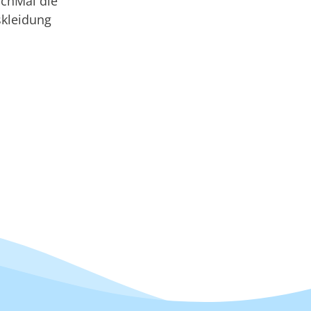
schMal die
skleidung