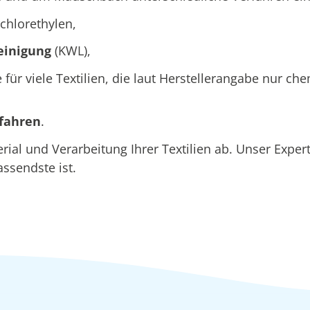
chlorethylen,
einigung
(KWL),
e für viele Textilien, die laut Herstellerangabe nur c
rfahren
.
al und Verarbeitung Ihrer Textilien ab. Unser Expe
assendste ist.