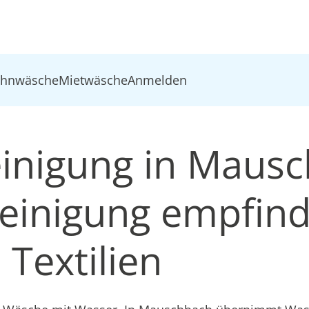
ohnwäsche
Mietwäsche
Anmelden
inigung in Mausc
inigung empfind
Textilien