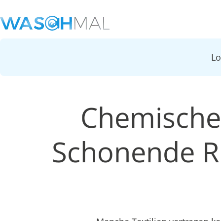
L
Chemische 
Schonende Re