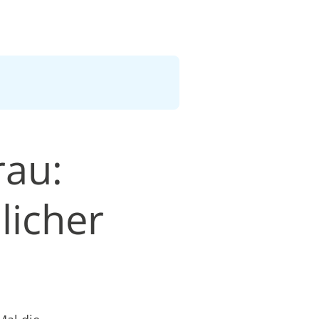
rau:
licher