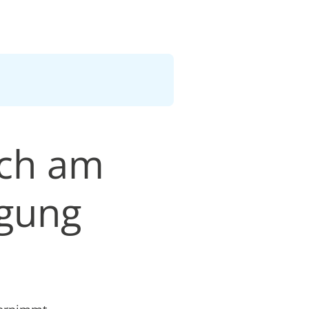
ach am
igung