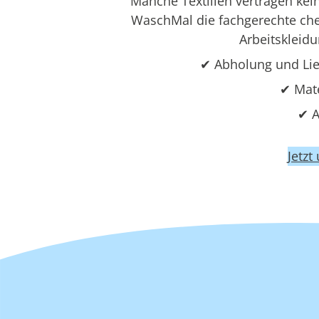
Manche Textilien vertragen ke
WaschMal die fachgerechte che
Arbeitskleid
✔ Abholung und Li
✔ Mat
✔ A
Jetzt