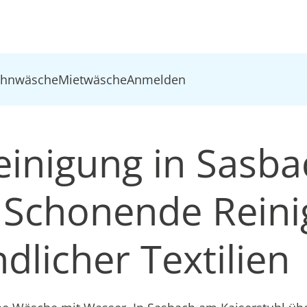
ohnwäsche
Mietwäsche
Anmelden
inigung in Sasb
: Schonende Rein
dlicher Textilien