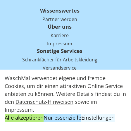
Wissenswertes
Partner werden
Über uns
Karriere
Impressum
Sonstige Services
Schrankfächer für Arbeitskleidung
Versandservice
Einsparpotentiale für Mietwäsche bei Arbeitskleidung
WaschMal verwendet eigene und fremde
Arbeitskleidung Tracking mit RFID
Cookies, um dir einen attraktiven Online Service
anbieten zu können. Weitere Details findest du in
den
Datenschutz-Hinweisen
sowie im
WaschMal GmbH 2016 – 2026
Impressum
.
Datenschutz
Alle akzeptieren
Nur essenzielle
Einstellungen
Allgemeine Geschäftsbedingungen