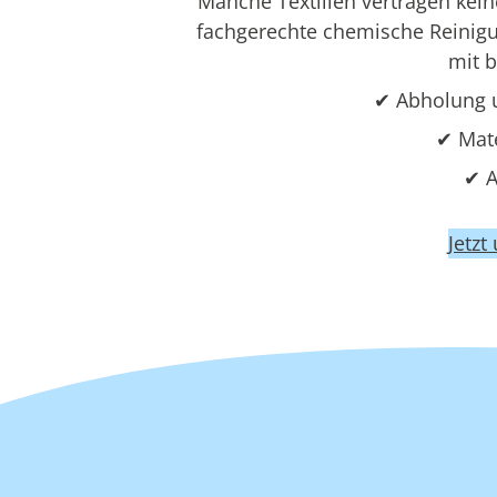
Manche Textilien vertragen ke
fachgerechte chemische Reinigun
mit 
✔ Abholung 
✔ Mat
✔ A
Jetzt