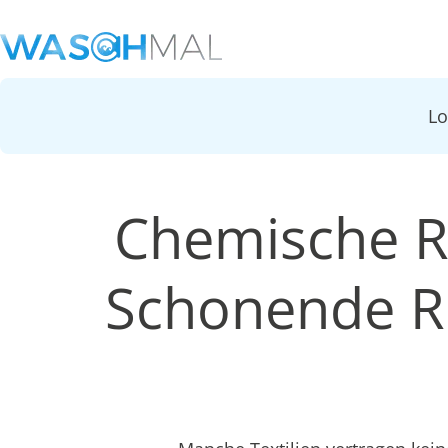
L
Chemische R
Schonende Re