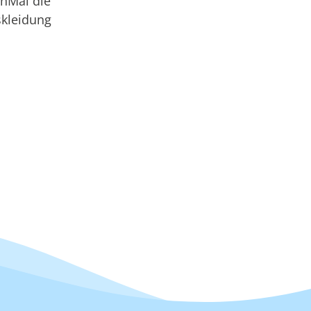
hMal die
skleidung