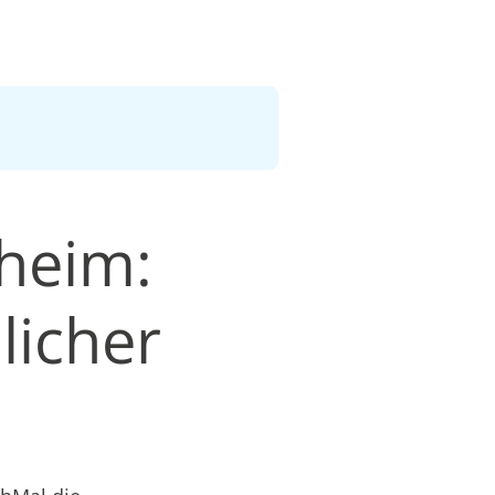
heim:
licher