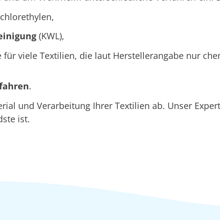
chlorethylen,
einigung
(KWL),
e für viele Textilien, die laut Herstellerangabe nur c
rfahren
.
al und Verarbeitung Ihrer Textilien ab. Unser Expe
ste ist.