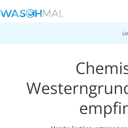
L
Chemis
Westerngrund
empfin