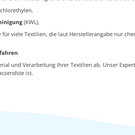
chlorethylen,
einigung
(KWL),
e für viele Textilien, die laut Herstellerangabe nur c
rfahren
.
al und Verarbeitung Ihrer Textilien ab. Unser Expe
assendste ist.