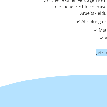
Manche Textilien vertragen ke
die fachgerechte chemisch
Arbeitskleid
✔ Abholung un
✔ Mat
✔ A
Jetzt