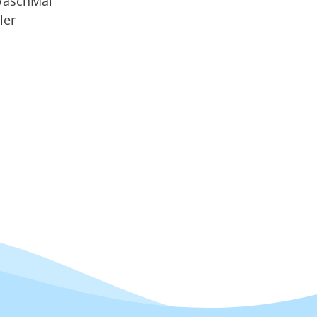
 WaschMal
ler