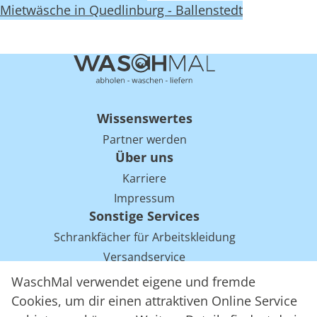
Mietwäsche in Quedlinburg - Ballenstedt
Wissenswertes
Partner werden
Über uns
Karriere
Impressum
Sonstige Services
Schrankfächer für Arbeitskleidung
Versandservice
Einsparpotentiale für Mietwäsche bei Arbeitskleidung
WaschMal verwendet eigene und fremde
Arbeitskleidung Tracking mit RFID
Cookies, um dir einen attraktiven Online Service