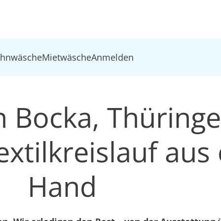
ohnwäsche
Mietwäsche
Anmelden
n Bocka, Thüringe
xtilkreislauf aus 
Hand