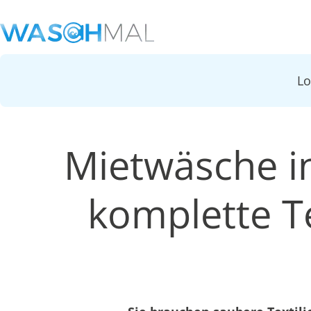
L
Mietwäsche i
komplette Te