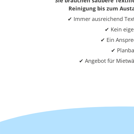
Sie brauchen saubere Textili
Reinigung bis zum Austa
✔ Immer ausreichend Text
✔ Kein eige
✔ Ein Ansprec
✔ Planba
✔ Angebot für Mietwä