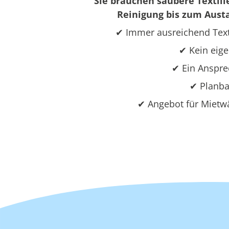
Sie brauchen saubere Textili
Reinigung bis zum Austa
✔ Immer ausreichend Text
✔ Kein eige
✔ Ein Ansprec
✔ Planba
✔ Angebot für Mietwä