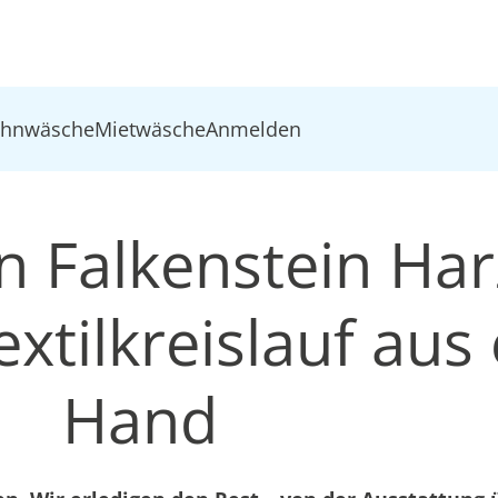
ohnwäsche
Mietwäsche
Anmelden
n Falkenstein Har
xtilkreislauf aus 
Hand