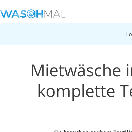
L
Mietwäsche i
komplette Te