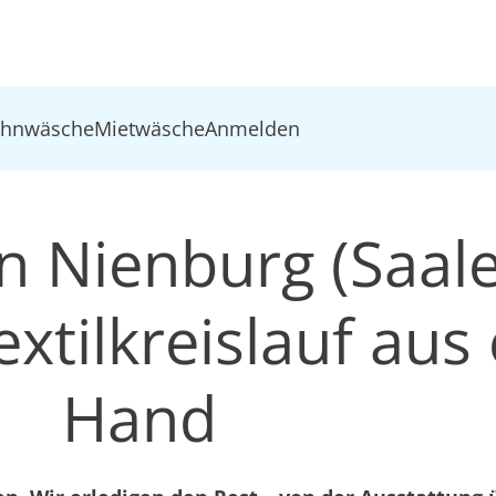
ohnwäsche
Mietwäsche
Anmelden
n Nienburg (Saale
xtilkreislauf aus 
Hand