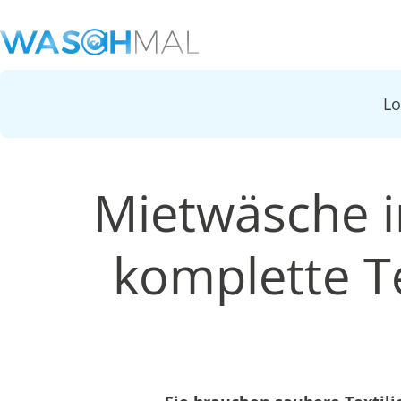
L
Mietwäsche i
komplette Te