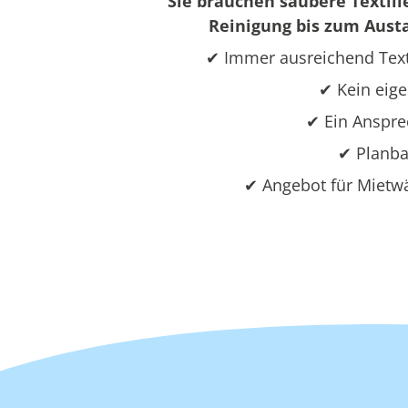
Sie brauchen saubere Textili
Reinigung bis zum Austa
✔ Immer ausreichend Text
✔ Kein eige
✔ Ein Ansprec
✔ Planba
✔ Angebot für Mietwä