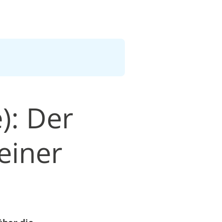
): Der
einer