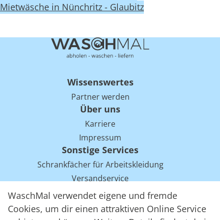
Mietwäsche in Nünchritz - Glaubitz
Wissenswertes
Partner werden
Über uns
Karriere
Impressum
Sonstige Services
Schrankfächer für Arbeitskleidung
Versandservice
Einsparpotentiale für Mietwäsche bei Arbeitskleidung
WaschMal verwendet eigene und fremde
Arbeitskleidung Tracking mit RFID
Cookies, um dir einen attraktiven Online Service