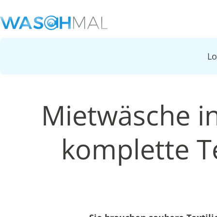
L
Mietwäsche in
komplette Te