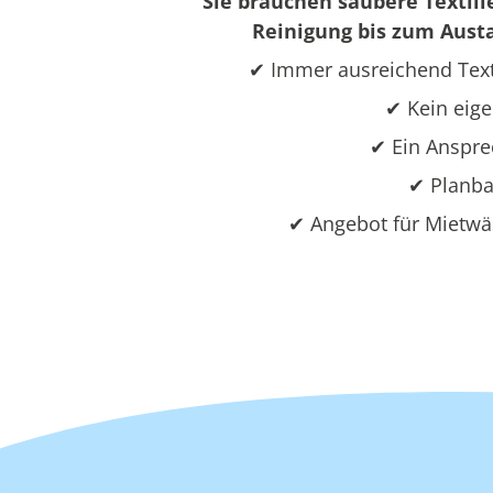
Sie brauchen saubere Textili
Reinigung bis zum Austa
✔ Immer ausreichend Text
✔ Kein eige
✔ Ein Ansprec
✔ Planba
✔ Angebot für Mietwäs