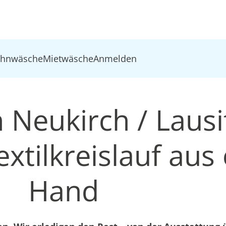
ohnwäsche
Mietwäsche
Anmelden
 Neukirch / Lausi
xtilkreislauf aus 
Hand