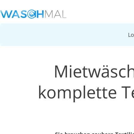
L
Mietwäsch
komplette Te