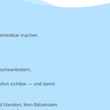
b bemerkbar machen.
äscheanbietern.
ofort sichtbar — und damit
 Standort. Kein Rätselraten