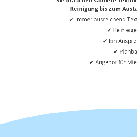
Sie brauchen saubere Textili
Reinigung bis zum Austa
✔ Immer ausreichend Text
✔ Kein eige
✔ Ein Ansprec
✔ Planba
✔ Angebot für Mie