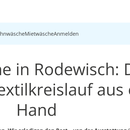
ohnwäsche
Mietwäsche
Anmelden
e in Rodewisch: 
xtilkreislauf aus 
Hand