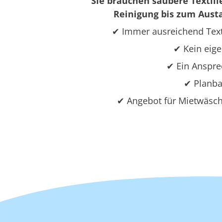
Sie brauchen saubere Textili
Reinigung bis zum Austa
✔ Immer ausreichend Text
✔ Kein eige
✔ Ein Ansprec
✔ Planba
✔ Angebot für Mietwäsche