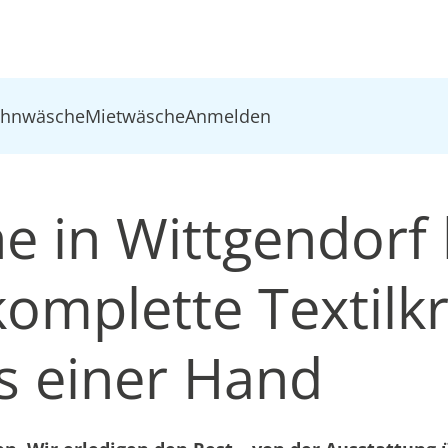
ohnwäsche
Mietwäsche
Anmelden
e in Wittgendorf 
komplette Textilkr
s einer Hand