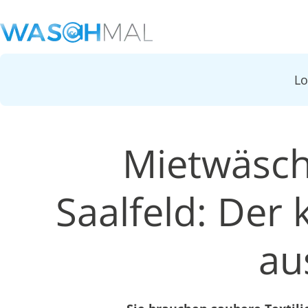
L
Mietwäsch
Saalfeld: Der 
au