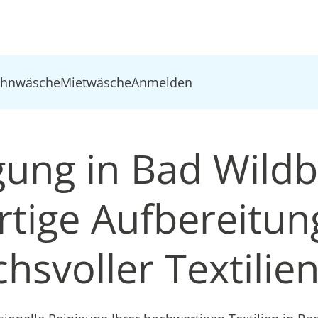
ohnwäsche
Mietwäsche
Anmelden
igung in Bad Wild
tige Aufbereitun
hsvoller Textilie