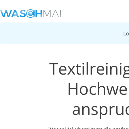
L
Textilrein
Hochwer
anspruc