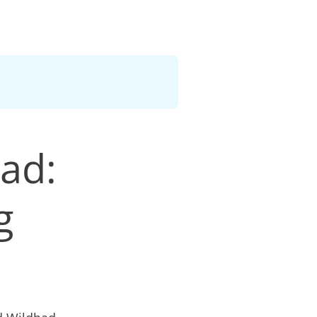
bad:
g
n