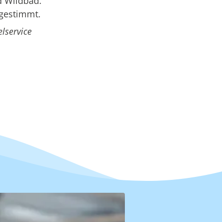
d Wildbad.
bgestimmt.
lservice