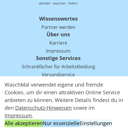
Wissenswertes
Partner werden
Über uns
Karriere
Impressum
Sonstige Services
Schrankfächer für Arbeitskleidung
Versandservice
Einsparpotentiale für Mietwäsche bei Arbeitskleidung
WaschMal verwendet eigene und fremde
Arbeitskleidung Tracking mit RFID
Cookies, um dir einen attraktiven Online Service
anbieten zu können. Weitere Details findest du in
den
Datenschutz-Hinweisen
sowie im
WaschMal GmbH 2016 – 2026
Impressum
.
Datenschutz
Alle akzeptieren
Nur essenzielle
Einstellungen