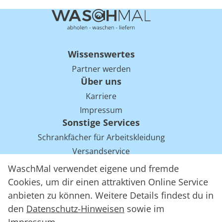
Wissenswertes
Partner werden
Über uns
Karriere
Impressum
Sonstige Services
Schrankfächer für Arbeitskleidung
Versandservice
Einsparpotentiale für Mietwäsche bei Arbeitskleidung
WaschMal verwendet eigene und fremde
Arbeitskleidung Tracking mit RFID
Cookies, um dir einen attraktiven Online Service
anbieten zu können. Weitere Details findest du in
den
Datenschutz-Hinweisen
sowie im
WaschMal GmbH 2016 – 2026