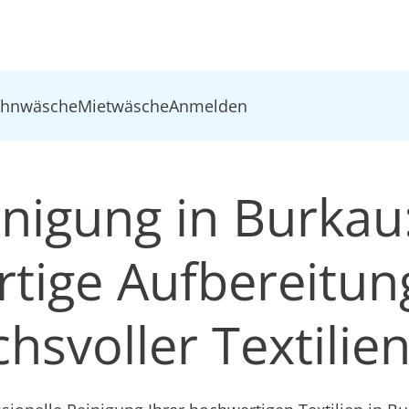
ohnwäsche
Mietwäsche
Anmelden
inigung in Burkau
tige Aufbereitun
hsvoller Textilie