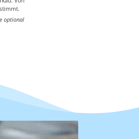
rkau. Von
estimmt.
e optional