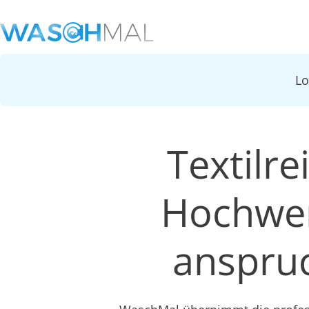
L
Textilre
Hochwer
anspruc