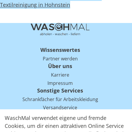
Textilreinigung in Hohnstein
Wissenswertes
Partner werden
Über uns
Karriere
Impressum
Sonstige Services
Schrankfächer für Arbeitskleidung
Versandservice
Einsparpotentiale für Mietwäsche bei Arbeitskleidung
WaschMal verwendet eigene und fremde
Arbeitskleidung Tracking mit RFID
Cookies, um dir einen attraktiven Online Service