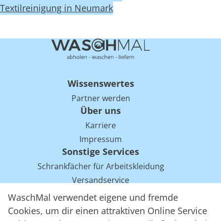
Textilreinigung in Neumark
Wissenswertes
Partner werden
Über uns
Karriere
Impressum
Sonstige Services
Schrankfächer für Arbeitskleidung
Versandservice
Einsparpotentiale für Mietwäsche bei Arbeitskleidung
WaschMal verwendet eigene und fremde
Arbeitskleidung Tracking mit RFID
Cookies, um dir einen attraktiven Online Service