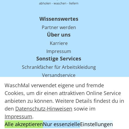
Wissenswertes
Partner werden
Über uns
Karriere
Impressum
Sonstige Services
Schrankfächer für Arbeitskleidung
Versandservice
Einsparpotentiale für Mietwäsche bei Arbeitskleidung
WaschMal verwendet eigene und fremde
Arbeitskleidung Tracking mit RFID
Cookies, um dir einen attraktiven Online Service
anbieten zu können. Weitere Details findest du in
den
Datenschutz-Hinweisen
sowie im
WaschMal GmbH 2016 – 2026
Impressum
.
Datenschutz
Alle akzeptieren
Nur essenzielle
Einstellungen