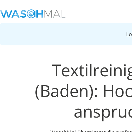
L
Textilrein
(Baden): Ho
anspruc