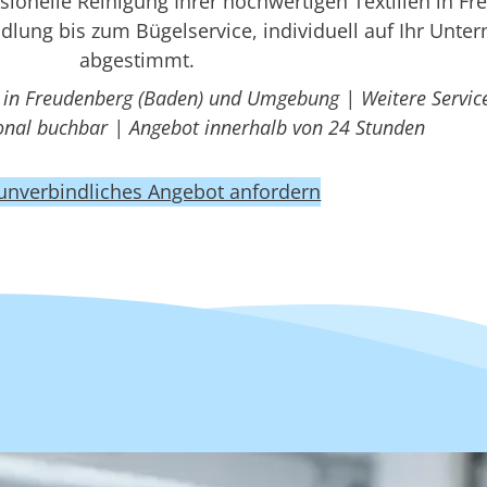
onelle Reinigung Ihrer hochwertigen Textilien in F
dlung bis zum Bügelservice, individuell auf Ihr Unt
abgestimmt.
t in Freudenberg (Baden) und Umgebung | Weitere Servic
ional buchbar | Angebot innerhalb von 24 Stunden
 unverbindliches Angebot anfordern