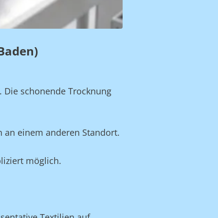
(Baden)
n. Die schonende Trocknung
h an einem anderen Standort.
iziert möglich.
entative Textilien auf