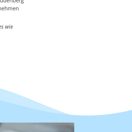
reudenberg
ernehmen
es wie