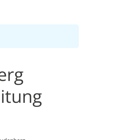
erg
itung
n