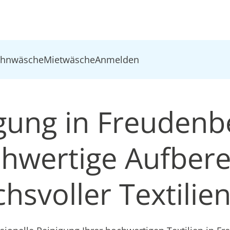
ohnwäsche
Mietwäsche
Anmelden
igung in Freudenb
chwertige Aufbere
hsvoller Textilie