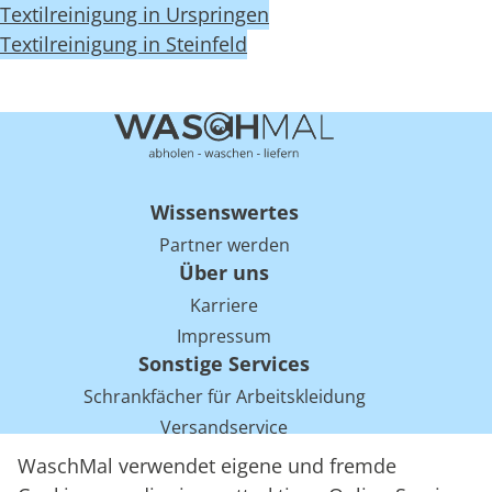
Textilreinigung in Urspringen
Textilreinigung in Steinfeld
Wissenswertes
Partner werden
Über uns
Karriere
Impressum
Sonstige Services
Schrankfächer für Arbeitskleidung
Versandservice
Einsparpotentiale für Mietwäsche bei Arbeitskleidung
WaschMal verwendet eigene und fremde
Arbeitskleidung Tracking mit RFID