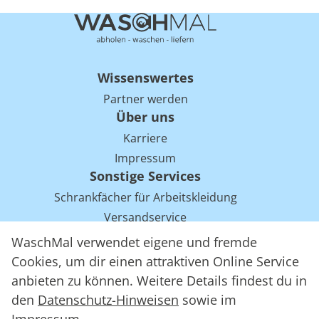
Wissenswertes
Partner werden
Über uns
Karriere
Impressum
Sonstige Services
Schrankfächer für Arbeitskleidung
Versandservice
Einsparpotentiale für Mietwäsche bei Arbeitskleidung
WaschMal verwendet eigene und fremde
Arbeitskleidung Tracking mit RFID
Cookies, um dir einen attraktiven Online Service
anbieten zu können. Weitere Details findest du in
den
Datenschutz-Hinweisen
sowie im
WaschMal GmbH 2016 – 2026