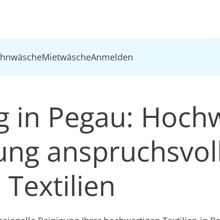
ohnwäsche
Mietwäsche
Anmelden
ng in Pegau: Hoch
ung anspruchsvol
Textilien