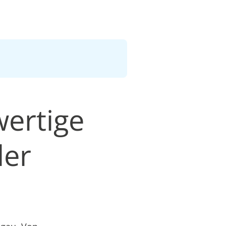
wertige
ler