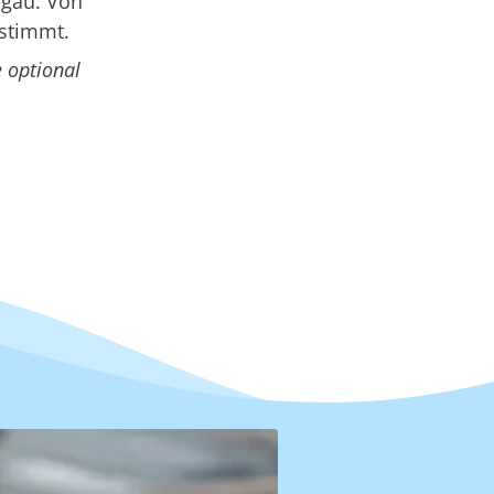
egau. Von
estimmt.
 optional