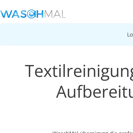
L
Textilreinigu
Aufbereit