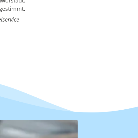
hwörstadt.
bgestimmt.
lservice