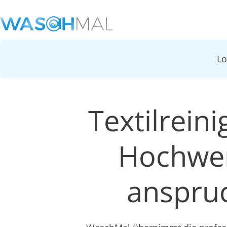
L
Textilrein
Hochwer
anspruc