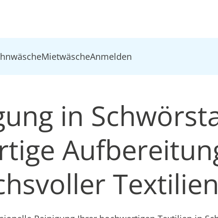
ohnwäsche
Mietwäsche
Anmelden
igung in Schwörst
tige Aufbereitun
hsvoller Textilie