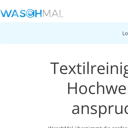
L
Textilrein
Hochwer
anspruc