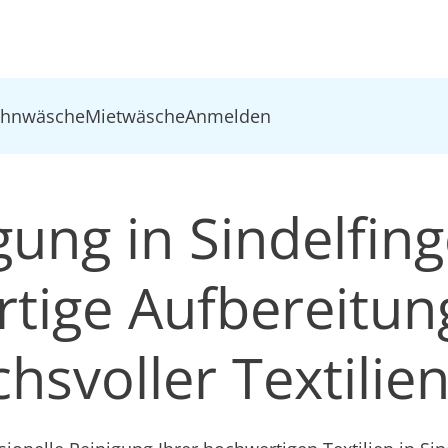
ohnwäsche
Mietwäsche
Anmelden
igung in Sindelfin
tige Aufbereitun
hsvoller Textilie