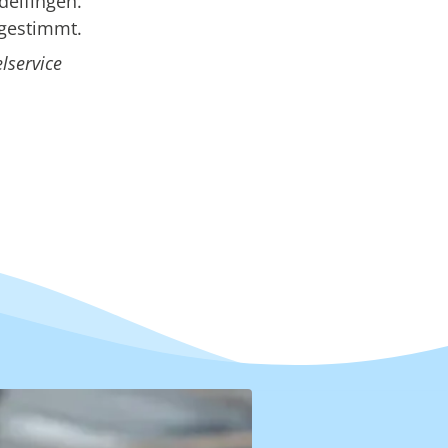
delfingen.
bgestimmt.
lservice